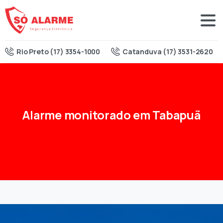
Rio Preto (17) 3354-1000
Catanduva (17) 3531-2620
Alarme
monitorado
em
Tabapuã