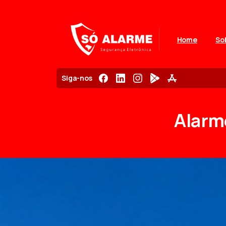
Home
So
Siga-nos
Alarm