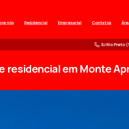
bre nós
Residencial
Empresarial
Contatos
Áre
SJ Rio Preto (
e
residencial
em
Monte
Apr