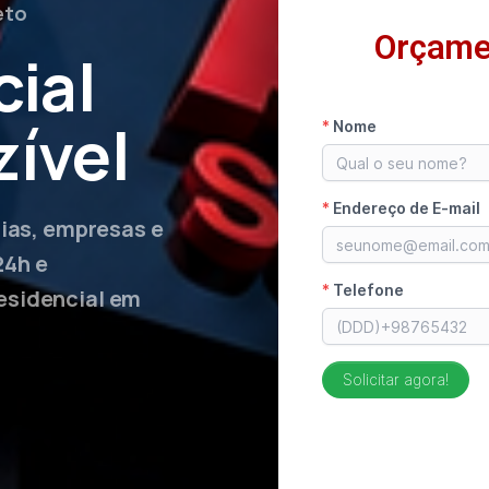
eto
Orçame
ial
ível
lias, empresas e
24h e
esidencial em