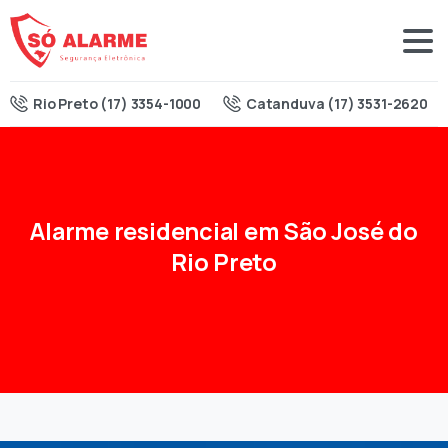
Rio Preto (17) 3354-1000
Catanduva (17) 3531-2620
Alarme
residencial
em
São
José
do
Rio
Preto