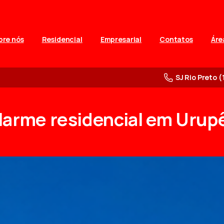
bre nós
Residencial
Empresarial
Contatos
Áre
SJ Rio Preto (
larme
residencial
em
Urup