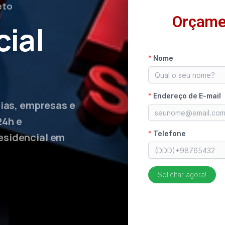
eto
Orçame
ial
lias, empresas e
24h e
esidencial em