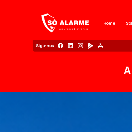
Home
So
Siga-nos
A