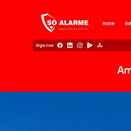
Home
So
Siga-nos
Am