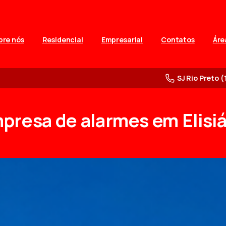
bre nós
Residencial
Empresarial
Contatos
Áre
SJ Rio Preto (
presa
de
alarmes
em
Elisi