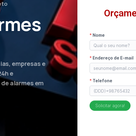
eto
Orçame
armes
lias, empresas e
24h e
 de alarmes em