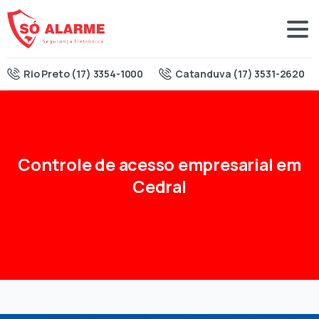
Rio Preto (17) 3354-1000
Catanduva (17) 3531-2620
Controle
de
acesso
empresarial
em
Cedral