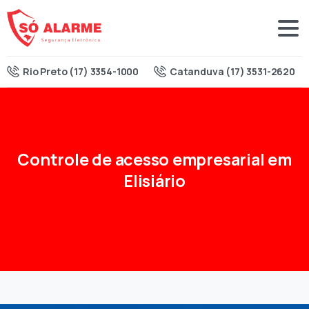
Rio Preto (17) 3354-1000
Catanduva (17) 3531-2620
Controle
de
acesso
empresarial
em
Elisiário