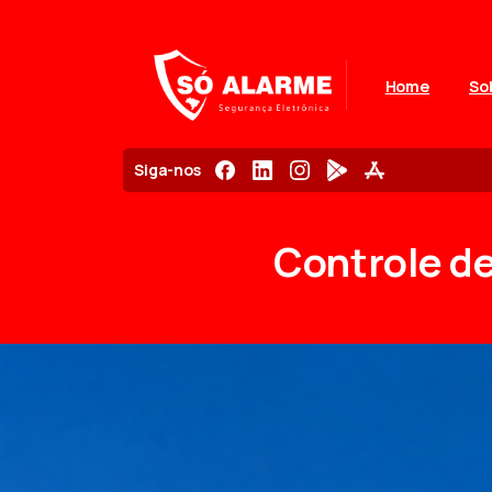
Home
So
Siga-nos
Controle
d