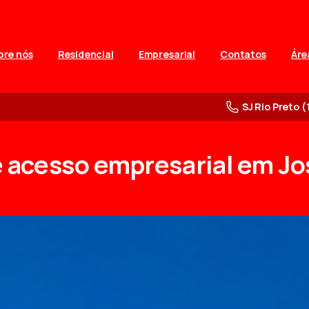
bre nós
Residencial
Empresarial
Contatos
Áre
SJ Rio Preto (
e
acesso
empresarial
em
Jo