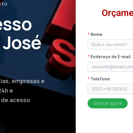
eto
Orçame
esso
 José
lias, empresas e
24h e
 de acesso