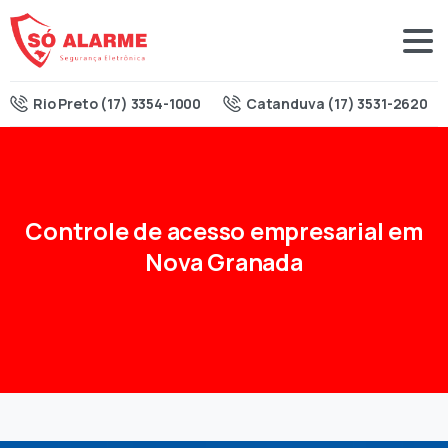
Rio Preto (17) 3354-1000
Catanduva (17) 3531-2620
Controle
de
acesso
empresarial
em
Nova
Granada