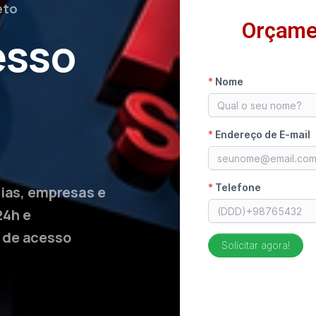
eto
Orçame
esso
lias, empresas e
24h e
 de acesso