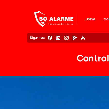
Home
So
Siga-nos
Contro