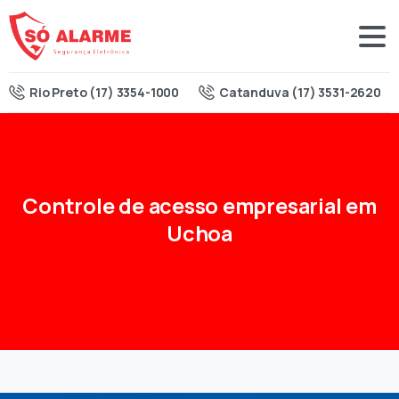
Rio Preto (17) 3354-1000
Catanduva (17) 3531-2620
Controle
de
acesso
empresarial
em
Uchoa