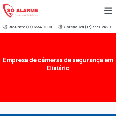
Rio Preto (17) 3354-1000
Catanduva (17) 3531-2620
Empresa
de
câmeras
de
segurança
em
Elisiário