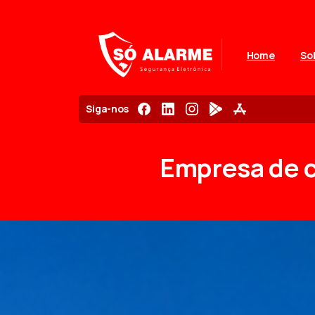
Home
So
Siga-nos
Empresa
de