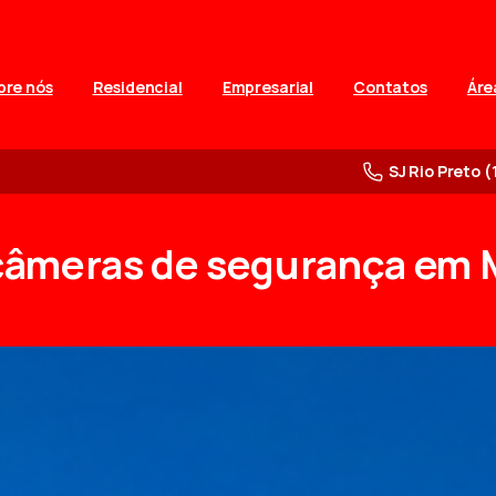
bre nós
Residencial
Empresarial
Contatos
Áre
SJ Rio Preto (
câmeras
de
segurança
em