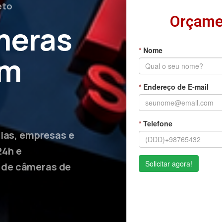
eto
Orçame
meras
em
lias, empresas e
24h e
 de câmeras de