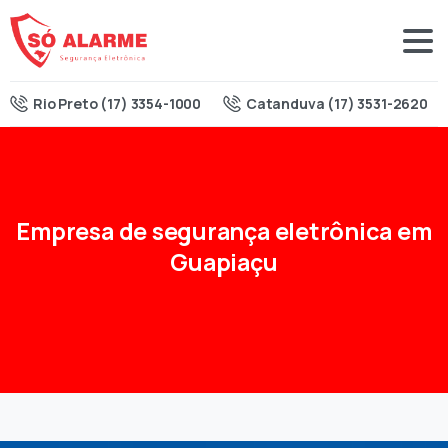
Rio Preto (17) 3354-1000
Catanduva (17) 3531-2620
Empresa
de
segurança
eletrônica
em
Guapiaçu