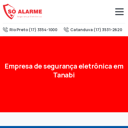
Rio Preto (17) 3354-1000
Catanduva (17) 3531-2620
Empresa
de
segurança
eletrônica
em
Tanabi