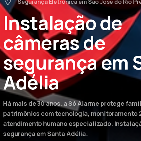
Segurança Eletrônica em São José do Rio Pr
Instalação de
câmeras de
segurança em 
Adélia
Há mais de 30 anos, a Só Alarme protege famí
patrimônios com tecnologia, monitoramento 
atendimento humano especializado. Instalaç
segurança em Santa Adélia.