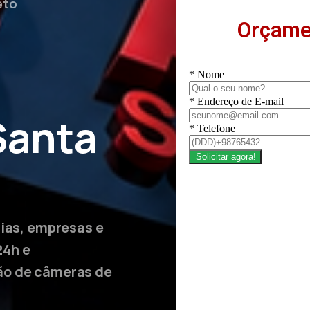
eto
Orçame
Santa
lias, empresas e
24h e
ão de câmeras de