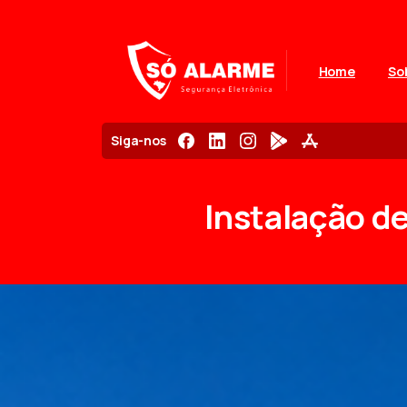
Home
So
Siga-nos
Instalação
d