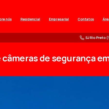
bre nós
Residencial
Empresarial
Contatos
Áre
SJ Rio Preto (
e
câmeras
de
segurança
e