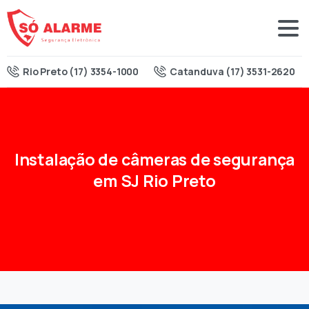
Rio Preto (17) 3354-1000
Catanduva (17) 3531-2620
Instalação
de
câmeras
de
segurança
em
SJ
Rio
Preto