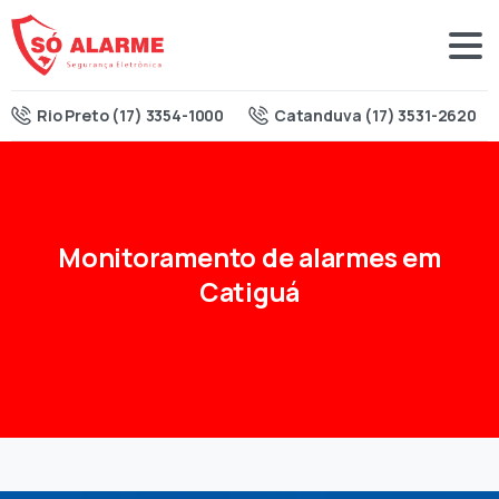
Rio Preto (17) 3354-1000
Catanduva (17) 3531-2620
Monitoramento
de
alarmes
em
Catiguá