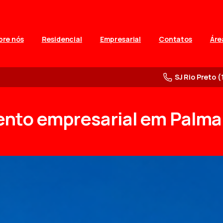
bre nós
Residencial
Empresarial
Contatos
Áre
SJ Rio Preto (
ento
empresarial
em
Palma