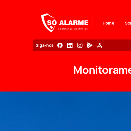
Home
So
Siga-nos
Monitoram