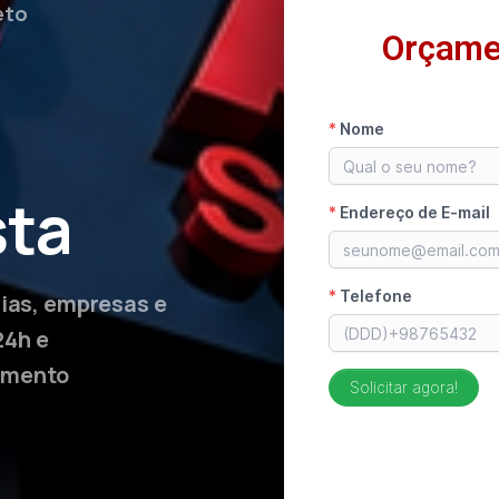
eto
Orçame
o
sta
lias, empresas e
24h e
amento