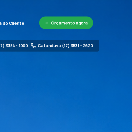
Orçamento agora
a do Cliente
17) 3354 - 1000
Catanduva (17) 3531 - 2620