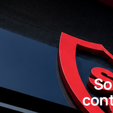
So
cont