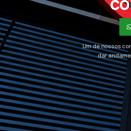
co
Um de nossos con
dar andamen