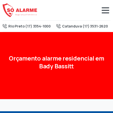
Rio Preto (17) 3354-1000
Catanduva (17) 3531-2620
Orçamento
alarme
residencial
em
Bady
Bassitt