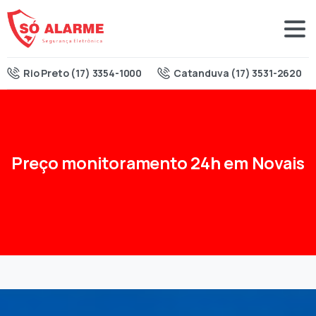
Rio Preto (17) 3354-1000
Catanduva (17) 3531-2620
Preço
monitoramento
24h
em
Novais