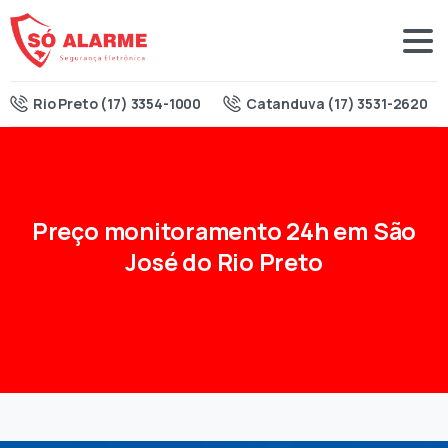
Rio Preto (17) 3354-1000
Catanduva (17) 3531-2620
Preço
monitoramento
24h
em
São
José
do
Rio
Preto