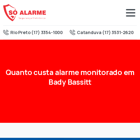
Rio Preto (17) 3354-1000
Catanduva (17) 3531-2620
Quanto
custa
alarme
monitorado
em
Bady
Bassitt