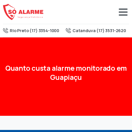
Rio Preto (17) 3354-1000
Catanduva (17) 3531-2620
Quanto
custa
alarme
monitorado
em
Guapiaçu