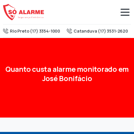
Rio Preto (17) 3354-1000
Catanduva (17) 3531-2620
Quanto
custa
alarme
monitorado
em
José
Bonifácio