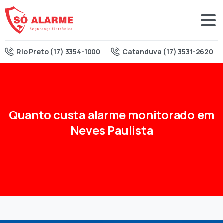
Rio Preto (17) 3354-1000
Catanduva (17) 3531-2620
Quanto
custa
alarme
monitorado
em
Neves
Paulista