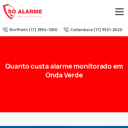
Rio Preto (17) 3354-1000
Catanduva (17) 3531-2620
Quanto
custa
alarme
monitorado
em
Onda
Verde