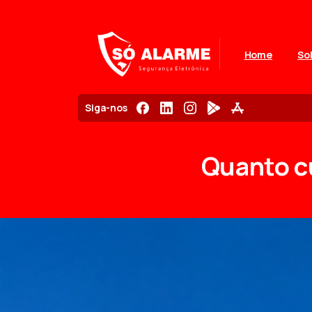
Home
So
Siga-nos
Quanto
c