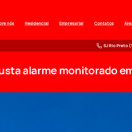
bre nós
Residencial
Empresarial
Contatos
Áre
SJ Rio Preto (
usta
alarme
monitorado
e