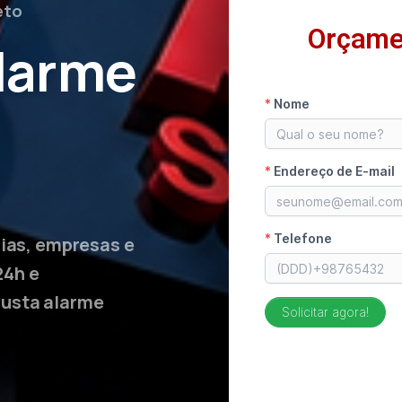
eto
Orçame
larme
lias, empresas e
24h e
custa alarme